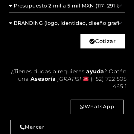
Presupuesto
Servicio
de
Interés
Cotizar
¿Tienes dudas o requieres
ayuda
? Obtén
una
Asesoría
¡GRATIS!
(+52) 722 505
465 1
WhatsApp
Marcar