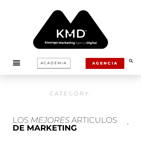
Ir
al
contenido
ACADEMIA
AGENCIA
CATEGORY:
LOS
MEJORES
ARTICULOS
DE MARKETING