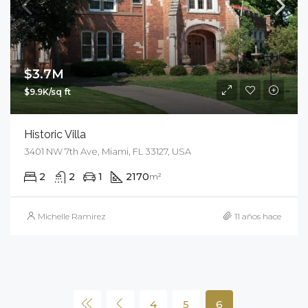
$3.7M
$9.9K/sq ft
Historic Villa
3401 NW 7th Ave, Miami, FL 33127, USA
2
2
1
2170
m²
Michelle Ramirez
11 años hace
4
5
6