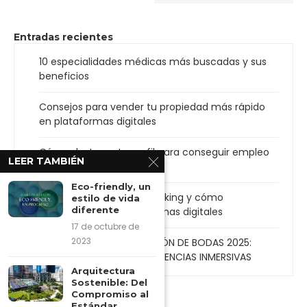
Entradas recientes
10 especialidades médicas más buscadas y sus
beneficios
Consejos para vender tu propiedad más rápido
en plataformas digitales
Cómo destacar tu perfil para conseguir empleo
LEER TAMBIÉN
más rápido
Eco-friendly, un
La importancia del networking y cómo
estilo de vida
diferente
aprovecharlo en plataformas digitales
17 de octubre de
2023
TENDENCIAS EN DECORACIÓN DE BODAS 2025:
COLORES, ESTILOS Y EXPERIENCIAS INMERSIVAS
Arquitectura
Sostenible: Del
Compromiso al
Estándar