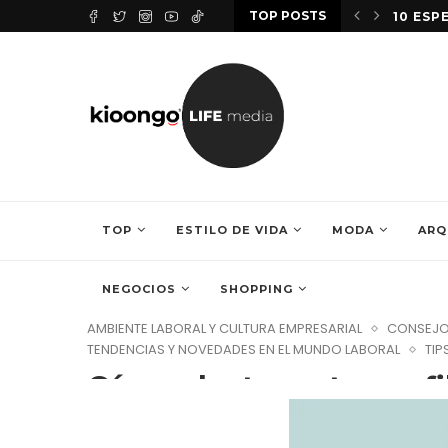
TOP POSTS
NDE ENVÍAS TU CV? 5 CONSEJOS PARA PROTEGER...
10 ESP
TOP
ESTILO DE VIDA
MODA
ARQ
NEGOCIOS
SHOPPING
AMBIENTE LABORAL Y CULTURA EMPRESARIAL
CONSEJO
TENDENCIAS Y NOVEDADES EN EL MUNDO LABORAL
TIP
Cómo destacar tu perf
5 de septiembre de 2025