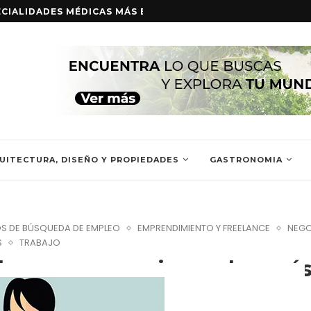
ECIALIDADES MÉDICAS MÁS BUSCADAS Y SUS BENEFICIOS
CONSEJOS 
UITECTURA, DISEÑO Y PROPIEDADES
GASTRONOMIA
S DE BÚSQUEDA DE EMPLEO
EMPRENDIMIENTO Y FREELANCE
NEG
S
TRABAJO
il para conseguir empleo más