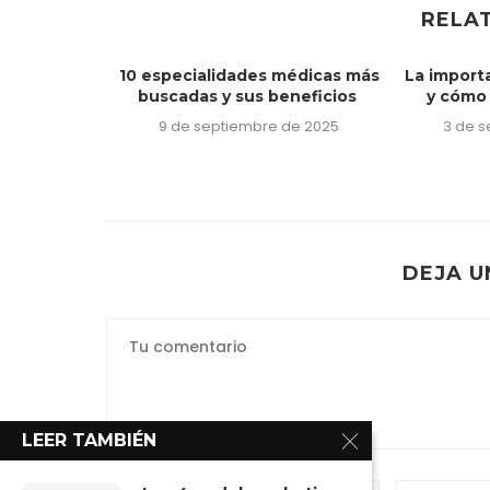
RELA
10 especialidades médicas más
La import
buscadas y sus beneficios
y cómo 
9 de septiembre de 2025
3 de 
pleo…?
DEJA U
e 2024
LEER TAMBIÉN