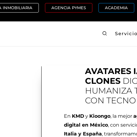
 INMOBILIARIA
AGENCIA PYMES
ACADEMIA
Buscar
Servici
AVATARES
CLONES
DIG
HUMANIZA 
CON TECNO
En
KMD
y
Kioongo
, la mejor
a
digital en México
, con servic
Italia y España
, transformamo