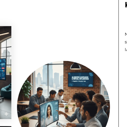
N
s
I