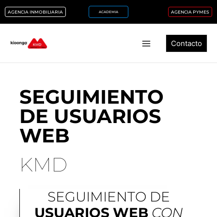
Ir
AGENCIA INMOBILIARIA
AGENCIA PYMES
ACADEMIA
al
contenido
Contacto
SEGUIMIENTO
DE USUARIOS
WEB
KMD
SEGUIMIENTO DE
USUARIOS
WEB
CON