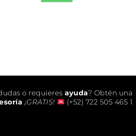
dudas o requieres
ayuda
? Obtén una
esoría
¡GRATIS!
(+52) 722 505 465 1