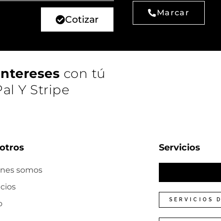
Marcar
Cotizar
 intereses
con tú
al Y Stripe
otros
Servicios
enes somos
icios
SERVICIOS 
o