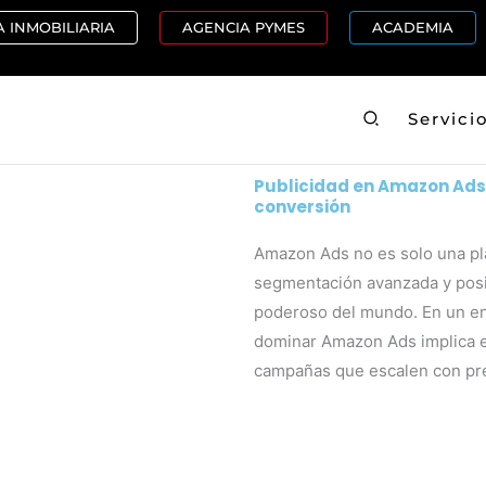
 INMOBILIARIA
AGENCIA PYMES
ACADEMIA
Buscar
Servici
Publicidad en
Amazon
Ads
conversión
Amazon Ads no es solo una pla
segmentación avanzada y posi
poderoso del mundo. En un en
dominar Amazon Ads implica en
campañas que escalen con pre