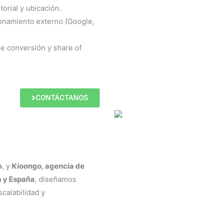
storial y ubicación.
onamiento externo (Google,
 conversión y share of
CONTÁCTANOS
o
, y
Kioongo, agencia de
a y España
, diseñamos
calabilidad y