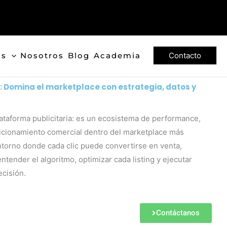
os
Nosotros
Blog
Academia
Contacto
:
Domina el marketplace con
estrategia
,
datos y
taforma publicitaria: es un ecosistema de performance,
cionamiento comercial dentro del marketplace más
torno donde cada clic puede convertirse en venta,
tender el algoritmo, optimizar cada listing y ejecutar
cisión.
Contáctanos