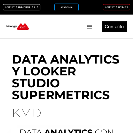
Ir
AGENCIA INMOBILIARIA
AGENCIA PYMES
ACADEMIA
al
contenido
Contacto
DATA ANALYTICS
Y LOOKER
STUDIO
SUPERMETRICS
KMD
DATA
ANALYTICS
CON