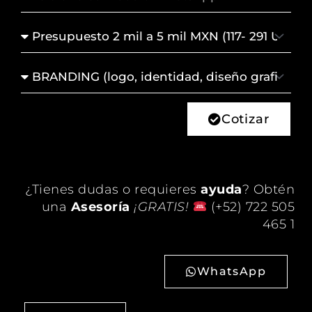
+
Teléfono
Presupuesto
Servicio
de
Interés
Cotizar
¿Tienes dudas o requieres
ayuda
? Obtén
una
Asesoría
¡GRATIS!
(+52) 722 505
465 1
WhatsApp