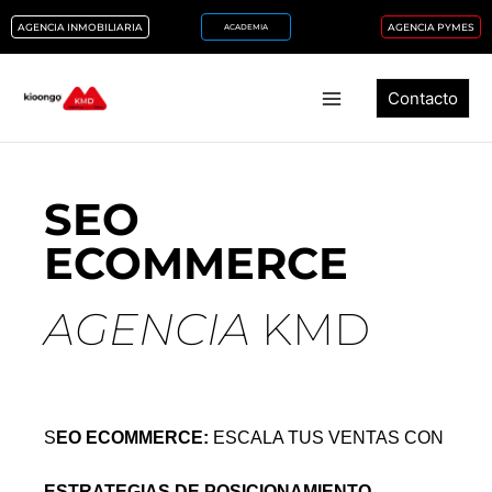
Ir
AGENCIA INMOBILIARIA
AGENCIA PYMES
ACADEMIA
al
contenido
Contacto
SEO
ECOMMERCE
AGENCIA
KMD
S
EO ECOMMERCE:
ESCALA TUS VENTAS CON
ESTRATEGIAS DE POSICIONAMIENTO