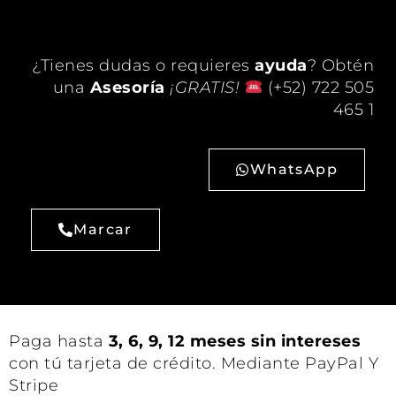
¿Tienes dudas o requieres
ayuda
? Obtén
una
Asesoría
¡GRATIS!
(+52) 722 505
465 1
WhatsApp
Marcar
Paga hasta
3, 6, 9, 12 meses sin intereses
con tú tarjeta de crédito. Mediante PayPal Y
Stripe