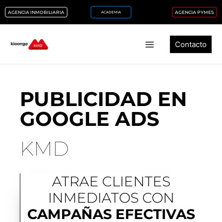
Ir
AGENCIA INMOBILIARIA
AGENCIA PYMES
ACADEMIA
al
contenido
Contacto
PUBLICIDAD EN
GOOGLE ADS
KMD
ATRAE CLIENTES
INMEDIATOS CON
CAMPAÑAS
EFECTIVAS