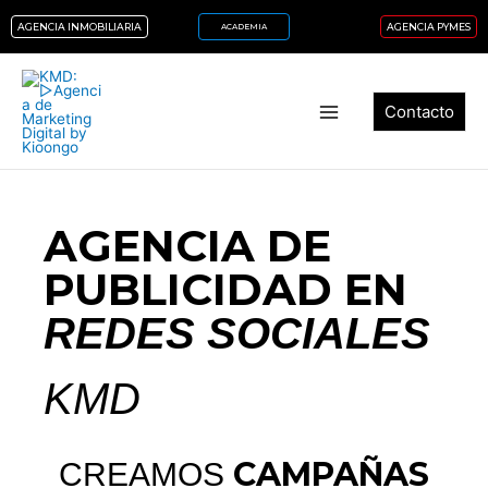
Ir
AGENCIA INMOBILIARIA
AGENCIA PYMES
ACADEMIA
al
contenido
Contacto
AGENCIA DE
PUBLICIDAD EN
REDES SOCIALES
KMD
CAMPAÑAS
CREAMOS